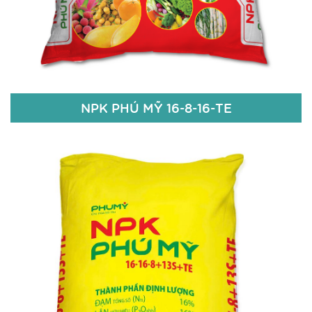
Chi tiết
NPK PHÚ MỸ 16-8-16-TE
NPK PHÚ MỸ 16-8-16-TE
16% N
8% P2O5
16% K2O
13% S
Zn+Bo 100ppm