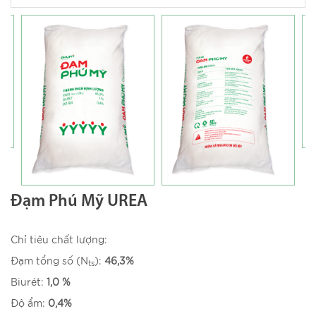
Đạm Phú Mỹ UREA
Chỉ tiêu chất lượng:
Đạm tổng số (N
):
46,3%
ts
Biurét:
1,0 %
Độ ẩm:
0,4%