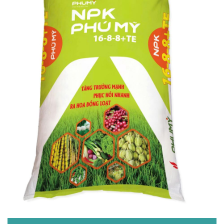
10% N
10% P2O5
20% K2O
Zn+Fe+Bo: 100 ppm
Chi tiết