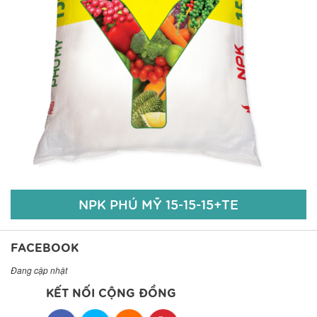
Chi tiết
NPK PHÚ MỸ 15-15-15+TE
FACEBOOK
Đang cập nhật
KẾT NỐI CỘNG ĐỒNG
NPK PHÚ MỸ 15-15-15+TE