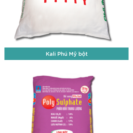
Chi tiết
Kali Phú Mỹ bột
Kali Phú Mỹ bột
Kali ( K20 ) : 61% (+- 1%)
Độ Ẩm : < 0,5%