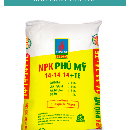
NPK PHÚ MỸ 20-5-5+TE
20% N
5% P
O
2
5
5% K
O
2
Zn: 50 ppm; Bo: 50 ppm