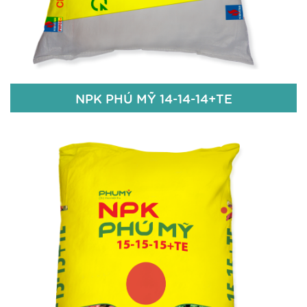
Chi tiết
NPK PHÚ MỸ 14-14-14+TE
NPK PHÚ MỸ 14-14-14+TE
14% N
14% P2O5
14% K2O
Fe: 50ppm; Bo: 50ppm