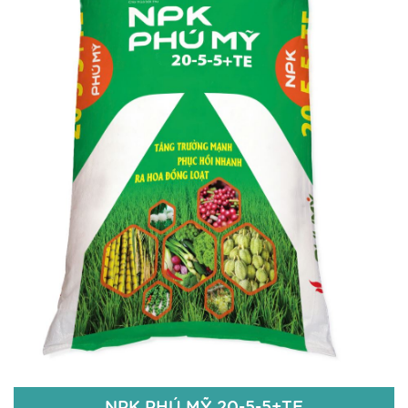
16% N
16% P
O
2
5
8 % K
O
2
13% S
Zn+Bo 100 ppm
Chi tiết
NPK PHÚ MỸ 20-5-5+TE