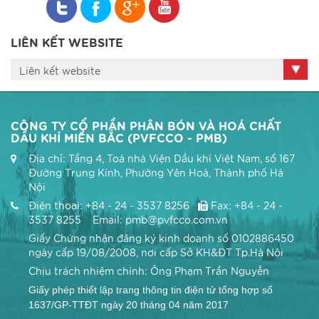
15% N
15% P2O5
LIÊN KẾT WEBSITE
15% K2O
Zn: 50 ppm; Bo: 50 ppm
Liên kết website
CÔNG TY CỔ PHẦN PHÂN BÓN VÀ HOÁ CHẤT
DẦU KHÍ MIỀN BẮC (PVFCCO - PMB)
Địa chỉ: Tầng 4, Toà nhà Viện Dầu khí Việt Nam, số 167
Đường Trung Kính, Phường Yên Hoà, Thành phố Hà
Nội
Điện thoại: +84 - 24 - 3537 8256
Fax: +84 - 24 -
3537 8255 Email: pmb@pvfcco.com.vn
Giấy Chứng nhận đăng ký kinh doanh số 0102886450
ngày cấp 19/08/2008, nơi cấp Sở KH&ĐT Tp.Hà Nội
Chịu trách nhiệm chính: Ông Phạm Trần Nguyễn
Giấy phép thiết lập trang thông tin điện tử tổng hợp số
Chi tiết
1637/GP-TTĐT ngày 20 tháng 04 năm 2017