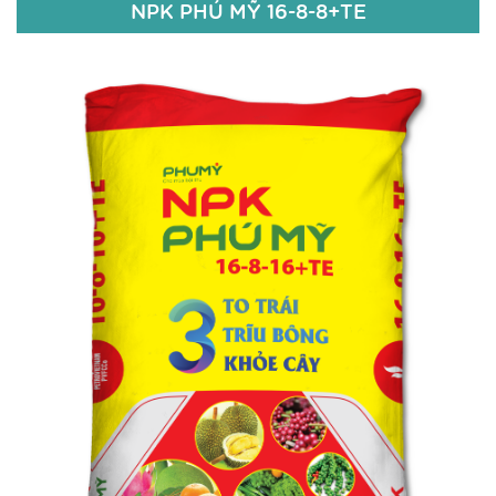
NPK PHÚ MỸ 16-8-8+TE
NPK PHÚ MỸ 16-8-8+TE
16% N
8% P
O
2
5
8% K
O
2
Fe: 50 ppm; Bo: 50 ppm