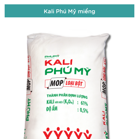
Kali Phú Mỹ miểng
Kali Phú Mỹ miểng
Kali ( K20 ) : 61% (+- 1%)
Độ Ẩm : < 0,5%