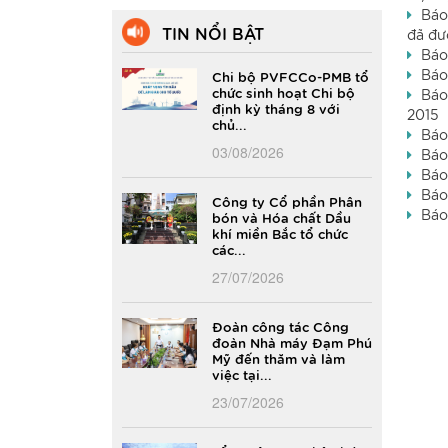
Báo
TIN NỔI BẬT
đã đư
Báo
Báo
Chi bộ PVFCCo-PMB tổ
chức sinh hoạt Chi bộ
Báo
định kỳ tháng 8 với
2015
chủ...
Báo
03/08/2026
Báo
Báo
Báo
Công ty Cổ phần Phân
Báo
bón và Hóa chất Dầu
khí miền Bắc tổ chức
các...
27/07/2026
Đoàn công tác Công
đoàn Nhà máy Đạm Phú
Mỹ đến thăm và làm
việc tại...
23/07/2026