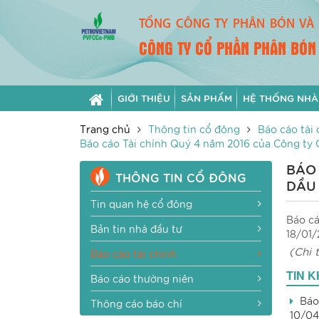
TỔNG CÔNG TY PHÂN BÓN VÀ 
CÔNG TY CỔ PHẦN PHÂN BÓN
GIỚI THIỆU
SẢN PHẨM
HỆ THỐNG NHÀ
Trang chủ
Thông tin cổ đông
Báo cáo tài 
Báo cáo Tài chính Quý 4 năm 2016 của Công ty 
BÁO 
THÔNG TIN CỔ ĐÔNG
DẦU 
Tin quan hệ cổ đông
Báo cá
Bản tin nhà đầu tư
18/01
(Chi t
Báo cáo tài chính
đí
TIN 
Báo cáo thường niên
Báo
Thông cáo báo chí
10/04