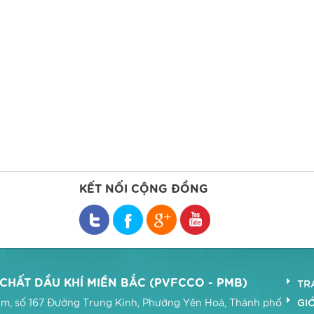
KẾT NỐI CỘNG ĐỒNG
HẤT DẦU KHÍ MIỀN BẮC (PVFCCO - PMB)
TR
GIỚ
 Nam, số 167 Đường Trung Kính, Phường Yên Hoà, Thành phố