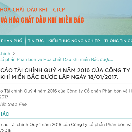
HÓA CHẤT DẦU KHÍ - CTCP
 VÀ HÓA CHẤT DẦU KHÍ MIỀN BẮC
 PHÂN PHỐI
TIN TỨC
KIẾN THỨC NÔNG NGHIỆP
THÔNG TIN C
chính
Cổ phần Phân bón và Hóa chất Dầu khí miền Bắc được...
CÁO TÀI CHÍNH QUÝ 4 NĂM 2016 CỦA CÔNG T
KHÍ MIỀN BẮC ĐƯỢC LẬP NGÀY 18/01/2017.
o Tài chính Quý 4 năm 2016 của Công ty Cổ phần Phân bón và H
/2017
iết theo File
nh kèm).
KHÁC
 cáo Tài chính Quý 1 năm 2016 của Công ty cổ phần Phân bón và
/2016