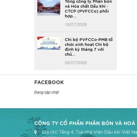
Tổng công ty Phân bón
và Hóa chất Dầu khí -
CTCP (PVFCCo) phối
hợp...
16/07/2026
Chi bộ PVFCCo-PMB tổ
chức sinh hoạt Chi bộ
định kỳ tháng 7 với
chủ...
06/07/2026
FACEBOOK
Đang cập nhật
CÔNG TY CỔ PHẦN PHÂN BÓN VÀ HOÁ C
Địa chỉ: Tầng 4, Toà nhà Viện Dầu khí Việt