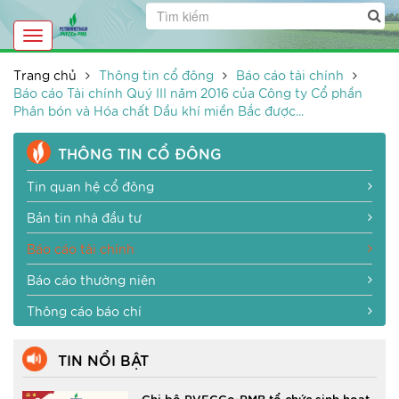
Toggle
navigation
Trang chủ
Thông tin cổ đông
Báo cáo tài chính
Báo cáo Tài chính Quý III năm 2016 của Công ty Cổ phần
Phân bón và Hóa chất Dầu khí miền Bắc được...
THÔNG TIN CỔ ĐÔNG
Tin quan hệ cổ đông
Bản tin nhà đầu tư
Báo cáo tài chính
Báo cáo thường niên
Thông cáo báo chí
TIN NỔI BẬT
Chi bộ PVFCCo-PMB tổ chức sinh hoạt