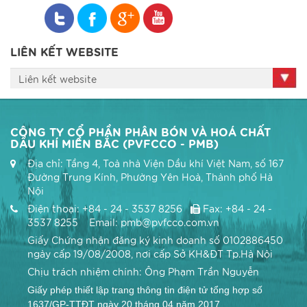
LIÊN KẾT WEBSITE
Liên kết website
CÔNG TY CỔ PHẦN PHÂN BÓN VÀ HOÁ CHẤT
DẦU KHÍ MIỀN BẮC (PVFCCO - PMB)
Địa chỉ: Tầng 4, Toà nhà Viện Dầu khí Việt Nam, số 167
Đường Trung Kính, Phường Yên Hoà, Thành phố Hà
Nội
Điện thoại: +84 - 24 - 3537 8256
Fax: +84 - 24 -
3537 8255 Email: pmb@pvfcco.com.vn
Giấy Chứng nhận đăng ký kinh doanh số 0102886450
ngày cấp 19/08/2008, nơi cấp Sở KH&ĐT Tp.Hà Nội
Chịu trách nhiệm chính: Ông Phạm Trần Nguyễn
Giấy phép thiết lập trang thông tin điện tử tổng hợp số
1637/GP-TTĐT ngày 20 tháng 04 năm 2017