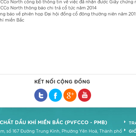
CCo North công bố thông tin về việc đã nhận được Giấy chứng
CCo North thông báo chi trả cổ tức năm 2014
ng báo về phiên họp Đại hội đồng cổ đông thường niên năm 201
hí miền Bắc
KẾT NỐI CỘNG ĐỒNG
HẤT DẦU KHÍ MIỀN BẮC (PVFCCO - PMB)
TR
GIỚ
 Nam, số 167 Đường Trung Kính, Phường Yên Hoà, Thành phố