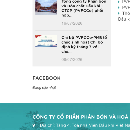
Tổng công ty Phân bón
PVF
và Hóa chất Dầu khí -
PVF
CTCP (PVFCCo) phối
Thô
hợp...
Dầu k
16/07/2026
Chi bộ PVFCCo-PMB tổ
chức sinh hoạt Chi bộ
định kỳ tháng 7 với
chủ...
06/07/2026
FACEBOOK
Đang cập nhật
CÔNG TY CỔ PHẦN PHÂN BÓN VÀ HOÁ C
Địa chỉ: Tầng 4, Toà nhà Viện Dầu khí Việt