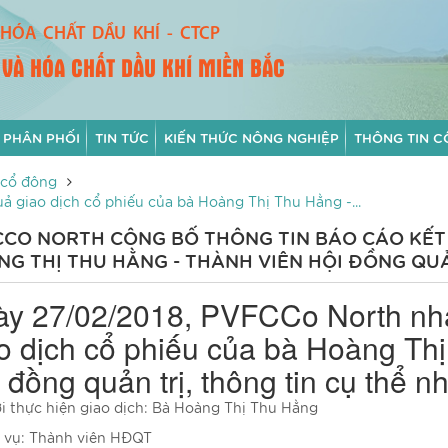
HÓA CHẤT DẦU KHÍ - CTCP
 VÀ HÓA CHẤT DẦU KHÍ MIỀN BẮC
 PHÂN PHỐI
TIN TỨC
KIẾN THỨC NÔNG NGHIỆP
THÔNG TIN C
 cổ đông
 giao dịch cổ phiếu của bà Hoàng Thị Thu Hằng -...
CO NORTH CÔNG BỐ THÔNG TIN BÁO CÁO KẾT 
G THỊ THU HẰNG - THÀNH VIÊN HỘI ĐỒNG QUẢ
y 27/02/2018, PVFCCo North nh
o dịch cổ phiếu của bà Hoàng Th
 đồng quản trị, thông tin cụ thể n
i thực hiện giao dịch: Bà Hoàng Thị Thu Hằng
 vụ: Thành viên HĐQT