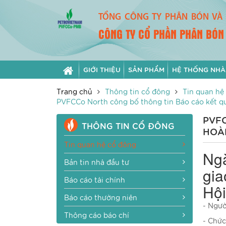
TỔNG CÔNG TY PHÂN BÓN VÀ 
CÔNG TY CỔ PHẦN PHÂN BÓN
GIỚI THIỆU
SẢN PHẨM
HỆ THỐNG NHÀ
Trang chủ
Thông tin cổ đông
Tin quan hệ
PVFCCo North công bố thông tin Báo cáo kết quả
PVFC
THÔNG TIN CỔ ĐÔNG
HOÀN
Tin quan hệ cổ đông
Ngà
Bản tin nhà đầu tư
gia
Báo cáo tài chính
Hội
Báo cáo thường niên
- Ngườ
Thông cáo báo chí
- Chức