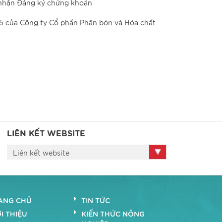
 nhận Đăng ký chứng khoán
5 của Công ty Cổ phần Phân bón và Hóa chất
LIÊN KẾT WEBSITE
Liên kết website
ANG CHỦ
TIN TỨC
I THIỆU
KIẾN THỨC NÔNG