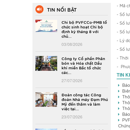
- Mã 
TIN NỔI BẬT
- Số l
Chi bộ PVFCCo-PMB tổ
- Số l
chức sinh hoạt Chi bộ
định kỳ tháng 8 với
- Số l
chủ...
- Lý d
03/08/2026
- Số l
- Thời
Công ty Cổ phần Phân
bón và Hóa chất Dầu
- Phươ
khí miền Bắc tổ chức
các...
TIN 
27/07/2026
Báo
Biê
Đoàn công tác Công
Thô
đoàn Nhà máy Đạm Phú
Thô
Mỹ đến thăm và làm
Thô
việc tại...
Báo
23/07/2026
PVF
Chứng