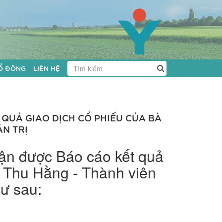
Ổ ĐÔNG
LIÊN HỆ
QUẢ GIAO DỊCH CỔ PHIẾU CỦA BÀ
N TRỊ
ận được Báo cáo kết quả
ị Thu Hằng - Thành viên
hư sau: