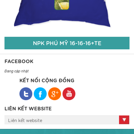
Chi tiết
NPK PHÚ MỸ 16-16-16+TE
FACEBOOK
Đang cập nhật
KẾT NỐI CỘNG ĐỒNG
NPK PHÚ MỸ 16-16-16+TE
Đạm Tổng số (Nts): 16%;
Lân hữu hiệu (P2O5hh): 16%;
LIÊN KẾT WEBSITE
Kali hữu hiệu (K2Ohh):16%;
Liên kết website
TE (Zn: 50ppm; B: 50ppm);
Độ ẩm: 5%