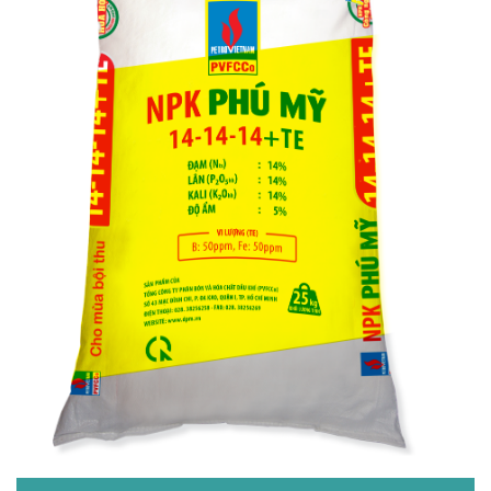
27% N
6% P2O5
6 % K2O
2,6% S
Zn+Fe+Bo: 100 ppm
Chi tiết