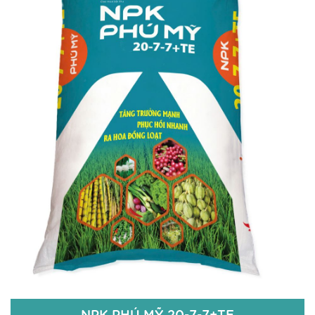
Đạm Tổng số (Nts): 15%;
Lân hữu hiệu (P2O5hh): 5%;
Kali hữu hiệu (K2Ohh): 20%;
TE (Zn: 50ppm; B: 50ppm);
Độ ẩm: 5%.
Chi tiết
NPK PHÚ MỸ 20-7-7+TE