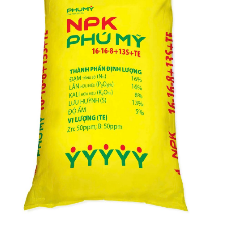
NPK PHÚ MỸ 16-8-16-TE
16% N
8% P2O5
16% K2O
13% S
Zn+Bo 100ppm