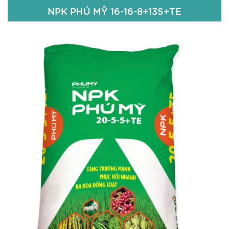
Chi tiết
NPK PHÚ MỸ 16-16-8+13S+TE
NPK PHÚ MỸ 16-16-8+13S+TE
16% N
16% P
O
2
5
8 % K
O
2
13% S
Zn+Bo 100 ppm