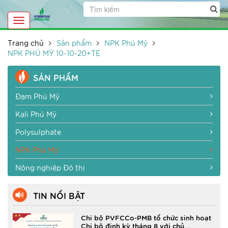
Toggle
navigation
Trang chủ
Sản phẩm
NPK Phú Mỹ
NPK PHÚ MỸ 10-10-20+TE
SẢN PHẨM
Đạm Phú Mỹ
Kali Phú Mỹ
Polysulphate
NPK Phú Mỹ
Nông nghiệp Đô thị
TIN NỔI BẬT
Chi bộ PVFCCo-PMB tổ chức sinh hoạt
Chi bộ định kỳ tháng 8 với chủ...