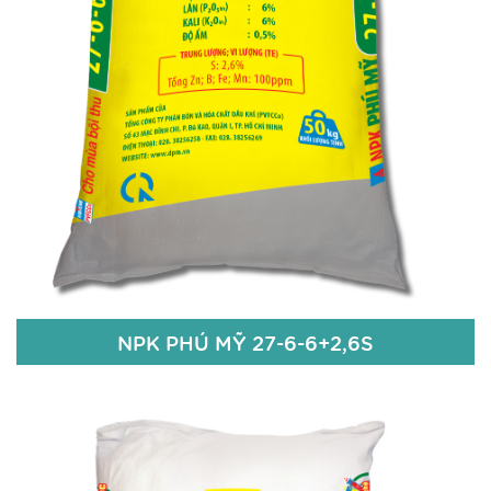
Chi tiết
NPK PHÚ MỸ 27-6-6+2,6S
NPK PHÚ MỸ 27-6-6+2,6S