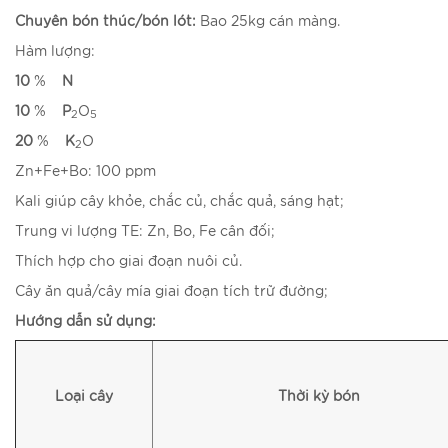
Chuyên bón thúc/bón lót:
Bao 25kg cán màng.
Hàm lượng:
10
%
N
10
%
P
O
2
5
20
%
K
O
2
Zn+Fe+Bo: 100 ppm
Kali giúp cây khỏe, chắc củ, chắc quả, sáng hạt;
Trung vi lượng TE: Zn, Bo, Fe cân đối;
Thích hợp cho giai đoạn nuôi củ.
Cây ăn quả/cây mía giai đoạn tích trữ đường;
Hướng dẫn sử dụng:
Loại cây
Thời kỳ bón