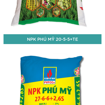
Chi tiết
NPK PHÚ MỸ 20-5-5+TE
NPK PHÚ MỸ 20-5-5+TE
20% N
5% P
O
2
5
5% K
O
2
Zn: 50 ppm; Bo: 50 ppm