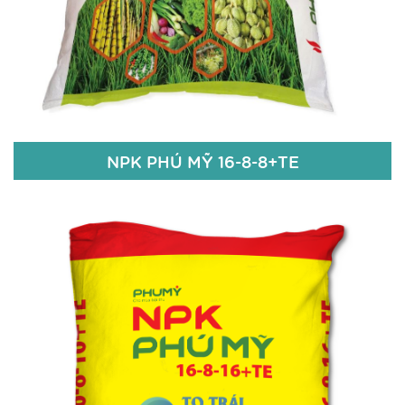
NPK PHÚ MỸ 16-8-8+TE
NPK PHÚ MỸ 16-8-8+TE
16% N
8% P
O
2
5
8% K
O
2
Fe: 50 ppm; Bo: 50 ppm