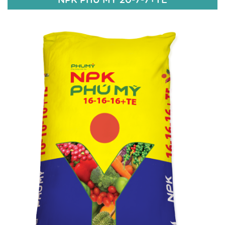
NPK PHÚ MỸ 20-7-7+TE
Đạm Tổng số (Nts): 20%;
Lân hữu hiệu (P2O5hh): 7%;
Kali hữu hiệu (K2Ohh): 7%;
TE (Zn: 50ppm; B: 50ppm);
Độ ẩm: 5%.