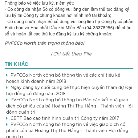
Thông báo về việc lưu ký, niêm yết:
- Cổ đông đã nhận Sổ cổ đông vui lòng đến làm thủ tục đăng ký
lưu ký tại Công ty chứng khoán nơi mình mở tài khoản;
- Cổ đông chưa nhận Sổ cổ đông vui lòng liên hệ Công ty cổ phần
Phân bón và Hóa chất Dầu khí Miền Bắc (04-35378256) để nhận
sổ và hoàn tất các thủ tục đăng ký lưu ký chứng khoán;
PVFCCo North trân trọng thông báo!
(Chi tiết theo File
đính kèm)
TIN KHÁC
PVFCCo North công bố thông tin về các chỉ tiêu kế
hoạch kinh doanh năm 2018
Ngày đăng ký cuối cùng để thực hiện quyền tham dự Đại
hội đồng cổ đông năm 2018
PVFCCo North công bố thông tin Báo cáo kết quả giao
dịch cổ phiếu của bà Hoàng Thị Thu Hằng - Thành viên Hội
đồng quản trị
CBTT Báo cáo tình hình quản trị Công ty năm 2017
PVFCCo North công bố thông tin về việc giao dịch cổ
phiếu của bà Hoàng Thị Thu Hằng - Thành viên Hội đồng
quản trị