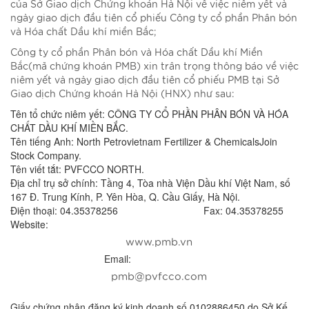
của Sở Giao dịch Chứng khoán Hà Nội về việc niêm yết và
ngày giao dịch đầu tiên cổ phiếu Công ty cổ phần Phân bón
và Hóa chất Dầu khí miền Bắc;
Công ty cổ phần Phân bón và Hóa chất Dầu khí Miền
Bắc(mã chứng khoán PMB) xin trân trọng thông báo về việc
niêm yết và ngày giao dịch đầu tiên cổ phiếu PMB tại Sở
Giao dịch Chứng khoán Hà Nội (HNX) như sau:
Tên tổ chức niêm yết: CÔNG TY CỔ PHẦN PHÂN BÓN VÀ HÓA
CHẤT DẦU KHÍ MIỀN BẮC.
Tên tiếng Anh: North Petrovietnam Fertilizer & ChemicalsJoin
Stock Company.
Tên viết tắt: PVFCCO NORTH.
Địa chỉ trụ sở chính: Tầng 4, Tòa nhà Viện Dầu khí Việt Nam, số
167 Đ. Trung Kính, P. Yên Hòa, Q. Cầu Giấy, Hà Nội.
Điện thoại: 04.35378256 Fax: 04.35378255
Website:
www.pmb.vn
Email:
pmb@pvfcco.com.vn
Giấy chứng nhận đăng ký kinh doanh số 0102886450 do Sở Kế