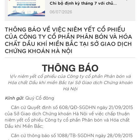
Chi bộ định kỳ tháng 7 với chủ...
06/07/2026
THÔNG BÁO VỀ VIỆC NIÊM YẾT CỔ PHIẾU
CỦA CÔNG TY CỔ PHẦN PHÂN BÓN VÀ HÓA
CHẤT DẦU KHÍ MIỀN BẮC TẠI SỞ GIAO DỊCH
CHỨNG KHOÁN HÀ NỘI
THÔNG BÁO
V/v niêm yết cổ phiếu của Công ty cổ phần Phân bón và
Hóa chất Dầu khí miền Bắc tại Sở Giao dịch Chứng khoán
Hà Nội
Kính gửi
: Quý Cổ đông
Căn cứ Quyết định số 608/QĐ-SGDHN ngày 21/09/2015
của Sở Giao dịch Chứng khoán Hà Nội về việc chấp thuận
niêm yết cổ phiếu Công ty cổ phần Phân bón và Hóa chất
Dầu khí Miền Bắc;
Căn cứ thông báo số 1088/TB-SGDHN ngày 28/09/2015