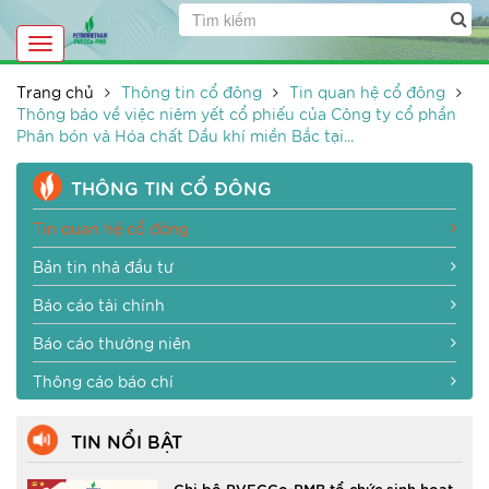
Toggle
navigation
Trang chủ
Thông tin cổ đông
Tin quan hệ cổ đông
Thông báo về việc niêm yết cổ phiếu của Công ty cổ phần
Phân bón và Hóa chất Dầu khí miền Bắc tại...
THÔNG TIN CỔ ĐÔNG
Tin quan hệ cổ đông
Bản tin nhà đầu tư
Báo cáo tài chính
Báo cáo thường niên
Thông cáo báo chí
TIN NỔI BẬT
Chi bộ PVFCCo-PMB tổ chức sinh hoạt