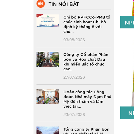
TIN NỔI BẬT
Chi bộ PVFCCo-PMB tổ
NP
chức sinh hoạt Chi bộ
định kỳ tháng 8 với
chủ...
03/08/2026
NP
Công ty Cổ phần Phân
bón và Hóa chất Dầu
khí miền Bắc tổ chức
các...
27/07/2026
Đoàn công tác Công
đoàn Nhà máy Đạm Phú
Mỹ đến thăm và làm
việc tại...
N
23/07/2026
Tổng công ty Phân bón
và Hóa chất Dầu khí -