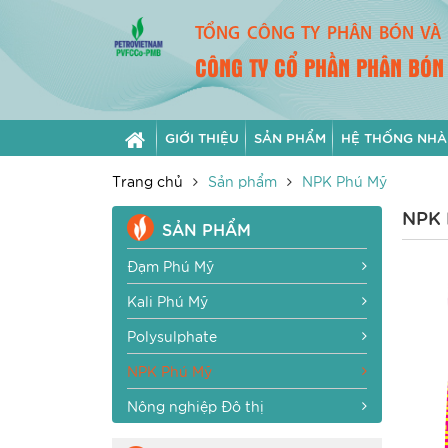
TỔNG CÔNG TY PHÂN BÓN VÀ 
CÔNG TY CỔ PHẦN PHÂN BÓN
GIỚI THIỆU
SẢN PHẨM
HỆ THỐNG NHÀ
Trang chủ
Sản phẩm
NPK Phú Mỹ
NPK
SẢN PHẨM
Đạm Phú Mỹ
Kali Phú Mỹ
Polysulphate
NPK Phú Mỹ
Nông nghiệp Đô thị