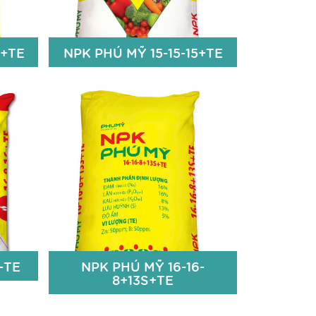
4+TE
NPK PHÚ MỸ 15-15-15+TE
4+TE
NPK PHÚ MỸ 15-15-15+TE
15% N
15% P2O5
15% K2O
m
Zn: 50 ppm; Bo: 50 ppm
iết
Chi tiết
-TE
NPK PHÚ MỸ 16-16-
8+13S+TE