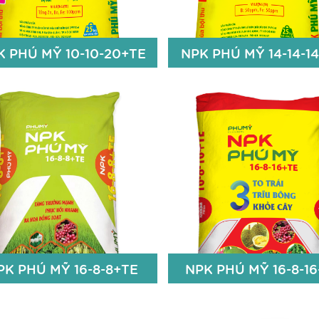
K PHÚ MỸ 10-10-20+TE
NPK PHÚ MỸ 14-14-1
K PHÚ MỸ 10-10-20+TE
NPK PHÚ MỸ 14-14-1
10% N
14% N
10% P2O5
14% P2O5
20% K2O
14% K2O
Zn+Fe+Bo: 100 ppm
Fe: 50ppm; Bo: 50pp
Chi tiết
Chi t
PK PHÚ MỸ 16-8-8+TE
NPK PHÚ MỸ 16-8-16