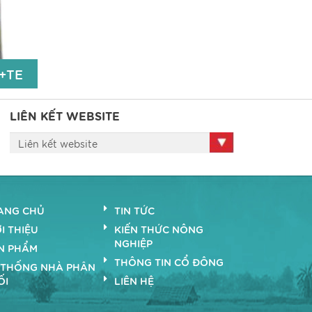
TE (Zn: 50ppm; B: 50ppm);
Độ ẩm: 5%
iết
Chi tiết
0+TE
LIÊN KẾT WEBSITE
0+TE
Liên kết website
%;
5%;
ANG CHỦ
TIN TỨC
0%;
I THIỆU
KIẾN THỨC NÔNG
m);
NGHIỆP
N PHẨM
THÔNG TIN CỔ ĐÔNG
 THỐNG NHÀ PHÂN
iết
ỐI
LIÊN HỆ