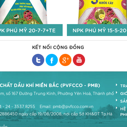
Zn: 50 ppm; Bo: 50 ppm
2,6% S
Zn+Fe+Bo: 100 ppm
Chi tiết
Chi t
PK PHÚ MỸ 20-7-7+TE
NPK PHÚ MỸ 15-5-2
KẾT NỐI CỘNG ĐỒNG
PK PHÚ MỸ 20-7-7+TE
NPK PHÚ MỸ 15-5-2
Đạm Tổng số (Nts): 20%;
Đạm Tổng số (Nts): 15
ân hữu hiệu (P2O5hh): 7%;
Lân hữu hiệu (P2O5hh): 
HẤT DẦU KHÍ MIỀN BẮC (PVFCCO - PMB)
TR
ali hữu hiệu (K2Ohh): 7%;
Kali hữu hiệu (K2Ohh): 2
GIỚ
 Nam, số 167 Đường Trung Kính, Phường Yên Hoà, Thành phố
E (Zn: 50ppm; B: 50ppm);
TE (Zn: 50ppm; B: 50pp
SẢ
Độ ẩm: 5%.
Độ ẩm: 5%.
4 - 24 - 3537 8255 Email: pmb@pvfcco.com.vn
HỆ
Chi tiết
Chi t
02886450 ngày cấp 19/08/2008, nơi cấp Sở KH&ĐT Tp.Hà
PH
uyễn