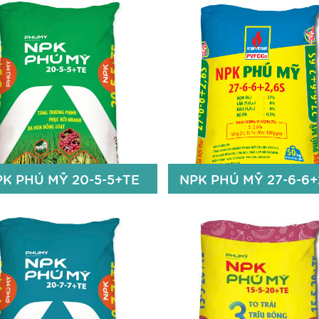
PK PHÚ MỸ 16-8-8+TE
NPK PHÚ MỸ 16-8-16
16% N
16% N
8% P
O
8% P2O5
2
5
8% K
O
16% K2O
2
Fe: 50 ppm; Bo: 50 ppm
13% S
Zn+Bo 100ppm
Chi tiết
Chi t
PK PHÚ MỸ 20-5-5+TE
NPK PHÚ MỸ 27-6-6+
PK PHÚ MỸ 20-5-5+TE
NPK PHÚ MỸ 27-6-6+
20% N
27% N
5% P
O
6% P2O5
2
5
5% K
O
6 % K2O
2