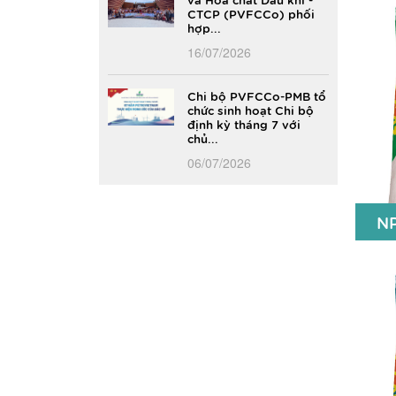
CTCP (PVFCCo) phối
N
hợp...
16/07/2026
Chi bộ PVFCCo-PMB tổ
chức sinh hoạt Chi bộ
định kỳ tháng 7 với
chủ...
06/07/2026
N
N