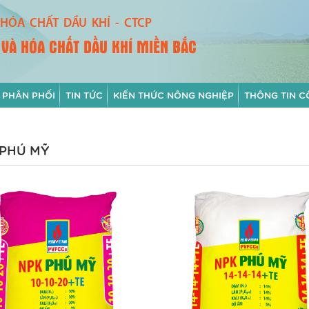
HÓA CHẤT DẦU KHÍ - CTCP
 VÀ HÓA CHẤT DẦU KHÍ MIỀN BẮC
 PHÂN PHỐI
TIN TỨC
KIẾN THỨC NÔNG NGHIỆP
THÔNG TIN C
 PHÚ MỸ