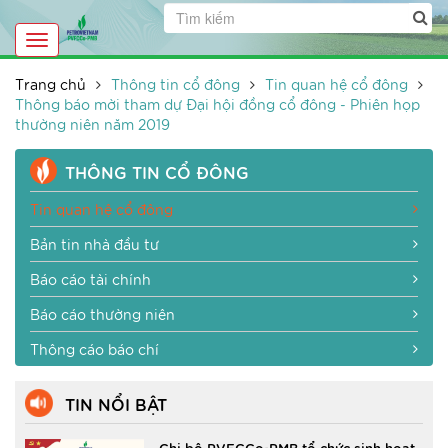
Toggle
navigation
Trang chủ
Thông tin cổ đông
Tin quan hệ cổ đông
Thông báo mời tham dự Đại hội đồng cổ đông - Phiên họp
thường niên năm 2019
THÔNG TIN CỔ ĐÔNG
Tin quan hệ cổ đông
Bản tin nhà đầu tư
Báo cáo tài chính
Báo cáo thường niên
Thông cáo báo chí
TIN NỔI BẬT
Chi bộ PVFCCo-PMB tổ chức sinh hoạt