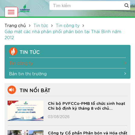
Toggle
navigation
Trang chủ
Tin tức
Tin công ty
Gặp mặt các nhà phân phối phân bón tại Thái Bình năm
2012
TIN TỨC
Tin công ty
Bản tin thị trường
TIN NỔI BẬT
Chi bộ PVFCCo-PMB tổ chức sinh hoạt
Chi bộ định kỳ tháng 8 với chủ...
03/08/2026
Công ty Cổ phần Phân bón và Hóa chất