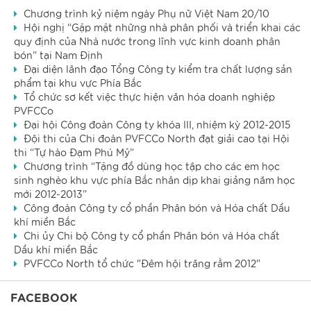
Chương trình kỷ niệm ngày Phụ nữ Việt Nam 20/10
Hội nghị “Gặp mặt những nhà phân phối và triển khai các
quy định của Nhà nước trong lĩnh vực kinh doanh phân
bón” tại Nam Định
Đại diện lãnh đạo Tổng Công ty kiểm tra chất lượng sản
phẩm tại khu vực Phía Bắc
Tổ chức sơ kết việc thực hiện văn hóa doanh nghiệp
PVFCCo
Đại hội Công đoàn Công ty khóa III, nhiệm kỳ 2012-2015
Đội thi của Chi đoàn PVFCCo North đạt giải cao tại Hội
thi “Tự hào Đạm Phú Mỹ”
Chương trình “Tặng đồ dùng học tập cho các em học
sinh nghèo khu vực phía Bắc nhân dịp khai giảng năm học
mới 2012-2013”
Công đoàn Công ty cổ phần Phân bón và Hóa chất Dầu
khí miền Bắc
Chi ủy Chi bộ Công ty cổ phần Phân bón và Hóa chất
Dầu khí miền Bắc
PVFCCo North tổ chức "Đêm hội trăng rằm 2012"
FACEBOOK