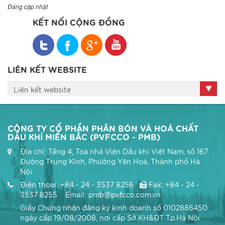
Đang cập nhật
KẾT NỐI CỘNG ĐỒNG
LIÊN KẾT WEBSITE
Liên kết website
CÔNG TY CỔ PHẦN PHÂN BÓN VÀ HOÁ CHẤT
DẦU KHÍ MIỀN BẮC (PVFCCO - PMB)
Địa chỉ: Tầng 4, Toà nhà Viện Dầu khí Việt Nam, số 167
Đường Trung Kính, Phường Yên Hoà, Thành phố Hà
Nội
Điện thoại: +84 - 24 - 3537 8256
Fax: +84 - 24 -
3537 8255 Email: pmb@pvfcco.com.vn
Giấy Chứng nhận đăng ký kinh doanh số 0102886450
ngày cấp 19/08/2008, nơi cấp Sở KH&ĐT Tp.Hà Nội