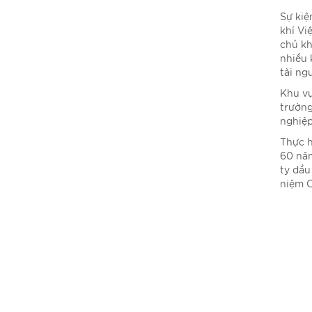
Sự kiệ
khí Vi
chủ kh
nhiều 
tài ng
Khu vự
trường
nghiệp
Thực h
60 năm
ty dầu
niệm C