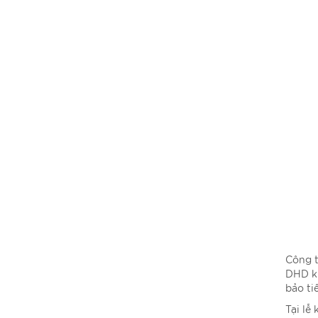
​Công 
DHD kh
bảo ti
Tại lễ