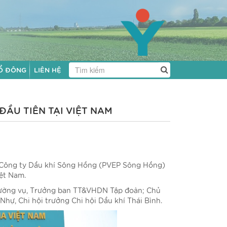
Ổ ĐÔNG
LIÊN HỆ
ĐẦU TIÊN TẠI VIỆT NAM
ới Công ty Dầu khí Sông Hồng (PVEP Sông Hồng)
iệt Nam.
hường vụ, Trưởng ban TT&VHDN Tập đoàn; Chủ
ự, Chi hội trưởng Chi hội Dầu khí Thái Bình.