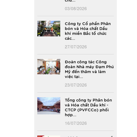
03/08/2026
Công ty Cổ phần Phân
bón và Hóa chất Dầu
khí miền Bắc tổ chức
các...
27/07/2026
Đoàn công tác Công
đoàn Nhà máy Đạm Phú
Mỹ đến thăm và làm
việc tại...
23/07/2026
Tổng công ty Phân bón
và Hóa chất Dầu khí -
CTCP (PVFCCo) phối
hợp...
16/07/2026