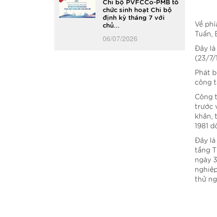
Chi bộ PVFCCo-PMB tổ
chức sinh hoạt Chi bộ
định kỳ tháng 7 với
Về phí
chủ...
Tuấn, 
06/07/2026
Đây là
(23/7/
Phát b
công t
Công t
trước 
khăn, 
1981 d
Đây là
tầng T
ngày 3
nghiệp
thử ng