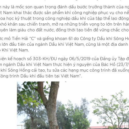
n này là mốc son quan trọng đánh dấu bước trưởng thành của ng
ệt Nam khai thác được sản phẩm khí công nghiệp phục vụ cho nề
oa học kỹ thuật trong công nghiệp dầu khí của tập thể lao động
khó khăn sau chiến tranh, mở ra những triển vọng to lớn trên hà
uyên làm giàu cho đất nước, đồng thời tạo tiền đề vững chắc cho
c mỏ Tiền Hải “C” và giếng khoan 61 do Công ty Dầu khí Sông Hồ
 lớn đầu tiên của ngành Dầu khí Việt Nam, cũng là một địa danh
 Khí Việt Nam. ​
iện kế hoạch số 303-KH/ĐU ngày 06/5/2019 của Đảng ủy Tập đoà
 ngành Dầu khí Việt Nam thực hiện ý nguyện của Bác Hồ (23/7/
 khí Sông Hồng cải tạo, tu sửa các hạng mục công trình đã xuống
ông trình Dầu khí đầu tiên tại Việt Nam”.