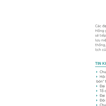
Các đạ
Hồng g
sẽ tiế
lưu ni
thống,
lịch c
TIN 
Chư
Hội
bón” 
Đại
Tổ 
Đại
Đội
Chư