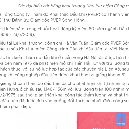
Các đại biểu cắt băng khai trương Khu lưu niệm Công tr
a Tổng Công ty Thăm dò Khai thác Dầu khí (PVEP) có Thành vi
Bí thư Đảng ủy, Giám đốc PVEP Sông Hồng.
 sự kiện nằm trong chuỗi hoạt động kỷ niệm 60 năm ngành Dầu 
1959 - 23/7/2019).
iểu tại Lễ khai trương, đồng chí Hà Văn Tuấn, Giám đốc PVEP Sô
ác tu sửa Khu lưu niệm Công trình Dầu khí đầu tiên tại Việt Nam.
ác tìm kiếm thăm dò dầu khí ở miền võng Hà Nội đã được tiến h
và đến năm 1975 đã phát hiện mỏ khí Tiền Hải “C” với trữ lượng t
thách thức, với sự nỗ lực hợp tác của các chuyên gia Liên Xô, s
òng khí công nghiệp đầu tiên được khai thác tại giếng khoan 61 -
 giếng khoan thăm dò đầu tiên đã cho phát hiện khí tự nhiên tại c
iên Hưng, ở chiều sâu 1.146-1.156m với lưu lượng trên 100 nghì
/2/1975, sau thời gian triển khai công tác thẩm lượng và phát tri
 đầu tiên đã được đưa vào buồng đốt turbine nhiệt điện công suấ
hiệm phát điện.