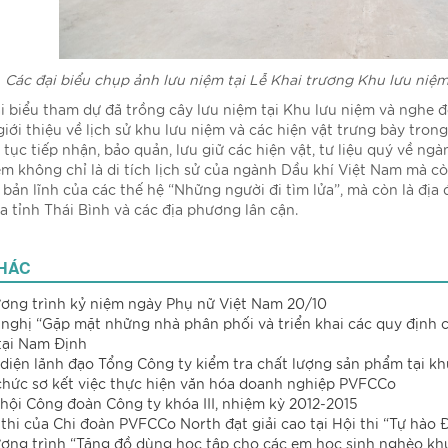
Các đại biểu chụp ảnh lưu niệm tại Lễ Khai trương Khu lưu niệm
i biểu tham dự đã trồng cây lưu niệm tại Khu lưu niệm và nghe
iới thiệu về lịch sử khu lưu niệm và các hiện vật trưng bày trong
p tục tiếp nhận, bảo quản, lưu giữ các hiện vật, tư liệu quý về n
ệm không chỉ là di tích lịch sử của ngành Dầu khí Việt Nam mà cò
 bản lĩnh của các thế hệ “Những người đi tìm lửa”, mà còn là đị
ủa tỉnh Thái Bình và các địa phương lân cận.
KHÁC
ơng trình kỷ niệm ngày Phụ nữ Việt Nam 20/10
 nghị “Gặp mặt những nhà phân phối và triển khai các quy định 
tại Nam Định
 diện lãnh đạo Tổng Công ty kiểm tra chất lượng sản phẩm tại kh
chức sơ kết việc thực hiện văn hóa doanh nghiệp PVFCCo
 hội Công đoàn Công ty khóa III, nhiệm kỳ 2012-2015
 thi của Chi đoàn PVFCCo North đạt giải cao tại Hội thi “Tự hào
ơng trình “Tặng đồ dùng học tập cho các em học sinh nghèo khu