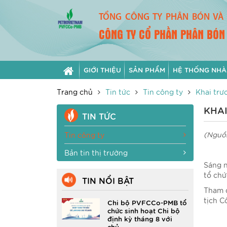
TỔNG CÔNG TY PHÂN BÓN VÀ 
CÔNG TY CỔ PHẦN PHÂN BÓN
GIỚI THIỆU
SẢN PHẨM
HỆ THỐNG NHÀ
Trang chủ
Tin tức
Tin công ty
Khai trư
KHAI
TIN TỨC
(Nguồn
Tin công ty
Bản tin thị trường
Sáng n
tổ chứ
TIN NỔI BẬT
Tham d
tịch C
Chi bộ PVFCCo-PMB tổ
chức sinh hoạt Chi bộ
định kỳ tháng 8 với
chủ...