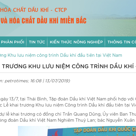
HÓA CHẤT DẦU KHÍ - CTCP
 VÀ HÓA CHẤT DẦU KHÍ MIỀN BẮC
 PHÂN PHỐI
TIN TỨC
KIẾN THỨC NÔNG NGHIỆP
THÔNG TIN C
ơng Khu lưu niệm công trình Dầu khí đầu tiên tại Việt Nam
 TRƯƠNG KHU LƯU NIỆM CÔNG TRÌNH DẦU KHÍ 
: petrotimes; 16:08 | 13/07/2019)
gày 13/7, tại Thái Bình, Tập đoàn Dầu khí Việt Nam phối hợp v
c Lễ khai trương Khu lưu niệm Công trình Dầu khí đầu tiên tại V
ự lễ khai trương có đồng chí Trần Quang Dũng, Ủy viên Ban T
ông đoàn Dầu khí Việt Nam Nghiêm Thuỳ Lan; bác Nguyễn Xuân Nh