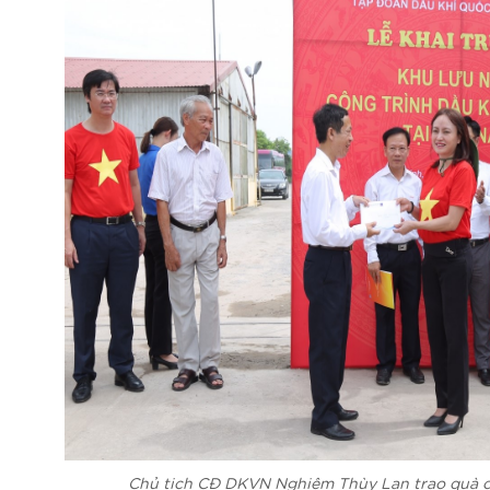
Chủ tịch CĐ DKVN Nghiêm Thùy Lan trao quà c