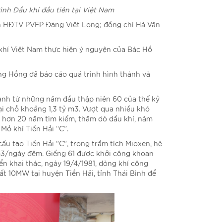
ình Dầu khí đầu tiên tại Việt Nam
ên HĐTV PVEP Đặng Việt Long; đồng chí Hà Văn
khí Việt Nam thực hiện ý nguyện của Bác Hồ
ng Hồng đã báo cáo quá trình hình thành và
ành từ những năm đầu thập niên 60 của thế kỷ
ại chỗ khoảng 1,3 tỷ m3. Vượt qua nhiều khó
au hơn 20 năm tìm kiếm, thăm dò dầu khí, năm
 Mỏ khí Tiền Hải “C”.
ấu tạo Tiền Hải "C", trong trầm tích Mioxen, hệ
n m3/ngày đêm. Giếng 61 được khởi công khoan
ển khai thác, ngày 19/4/1981, dòng khí công
t 10MW tại huyện Tiền Hải, tỉnh Thái Bình để