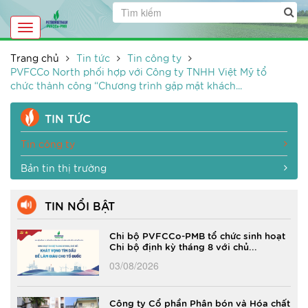
Toggle
navigation
Trang chủ
Tin tức
Tin công ty
PVFCCo North phối hợp với Công ty TNHH Việt Mỹ tổ
chức thành công “Chương trình gặp mặt khách...
TIN TỨC
Tin công ty
Bản tin thị trường
TIN NỔI BẬT
Chi bộ PVFCCo-PMB tổ chức sinh hoạt
Chi bộ định kỳ tháng 8 với chủ...
03/08/2026
Công ty Cổ phần Phân bón và Hóa chất