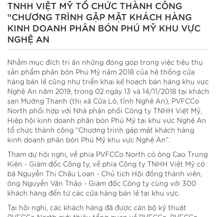
TNHH VIỆT MỸ TỔ CHỨC THÀNH CÔNG
“CHƯƠNG TRÌNH GẶP MẶT KHÁCH HÀNG
KINH DOANH PHÂN BÓN PHÚ MỸ KHU VỰC
NGHỆ AN
Nhằm mục đích tri ân những đóng góp trong việc tiêu thụ
sản phẩm phân bón Phú Mỹ năm 2018 của hệ thống cửa
hàng bán lẻ cũng như triển khai kế hoạch bán hàng khu vực
Nghệ An năm 2019, trong 02 ngày 13 và 14/11/2018 tại khách
sạn Mường Thanh (thị xã Cửa Lò, tỉnh Nghệ An), PVFCCo
North phối hợp với Nhà phân phối Công ty TNHH Việt Mỹ,
Hiệp hội kinh doanh phân bón Phú Mỹ tại khu vực Nghệ An
tổ chức thành công “Chương trình gặp mặt khách hàng
kinh doanh phân bón Phú Mỹ khu vực Nghệ An”.
Tham dự hội nghị, về phía PVFCCo North có ông Cao Trung
Kiên - Giám đốc Công ty, về phía Công ty TNHH Việt Mỹ có
bà Nguyễn Thị Châu Loan - Chủ tịch Hội đồng thành viên,
ông Nguyễn Văn Thảo - Giám đốc Công ty cùng với 300
khách hàng đến từ các cửa hàng bán lẻ tại khu vực.
Tại hội nghị, các khách hàng đã được cán bộ kỹ thuật
PVFCCo North giới thiệu tổng quan về PVFCCo, PVFCCo