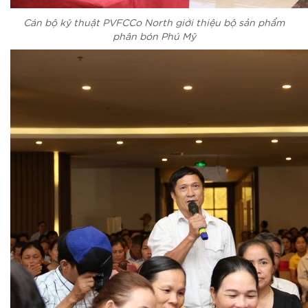
Cán bộ kỹ thuật PVFCCo North giới thiệu bộ sản phẩm
phân bón Phú Mỹ