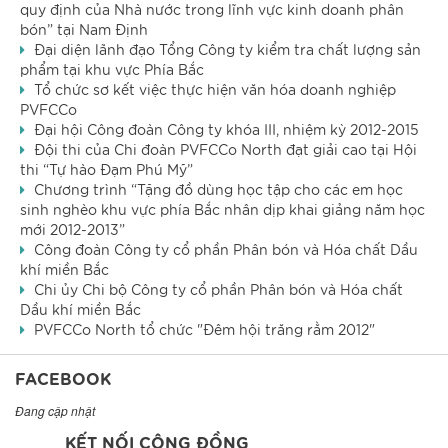
quy định của Nhà nước trong lĩnh vực kinh doanh phân
bón” tại Nam Định
Đại diện lãnh đạo Tổng Công ty kiểm tra chất lượng sản
phẩm tại khu vực Phía Bắc
Tổ chức sơ kết việc thực hiện văn hóa doanh nghiệp
PVFCCo
Đại hội Công đoàn Công ty khóa III, nhiệm kỳ 2012-2015
Đội thi của Chi đoàn PVFCCo North đạt giải cao tại Hội
thi “Tự hào Đạm Phú Mỹ”
Chương trình “Tặng đồ dùng học tập cho các em học
sinh nghèo khu vực phía Bắc nhân dịp khai giảng năm học
mới 2012-2013”
Công đoàn Công ty cổ phần Phân bón và Hóa chất Dầu
khí miền Bắc
Chi ủy Chi bộ Công ty cổ phần Phân bón và Hóa chất
Dầu khí miền Bắc
PVFCCo North tổ chức "Đêm hội trăng rằm 2012"
FACEBOOK
Đang cập nhật
KẾT NỐI CỘNG ĐỒNG