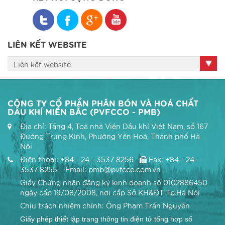
LIÊN KẾT WEBSITE
Liên kết website
CÔNG TY CỔ PHẦN PHÂN BÓN VÀ HOÁ CHẤT
DẦU KHÍ MIỀN BẮC (PVFCCO - PMB)
Địa chỉ: Tầng 4, Toà nhà Viện Dầu khí Việt Nam, số 167
Đường Trung Kính, Phường Yên Hoà, Thành phố Hà
Nội
Điện thoại: +84 - 24 - 3537 8256
Fax: +84 - 24 -
3537 8255 Email: pmb@pvfcco.com.vn
Giấy Chứng nhận đăng ký kinh doanh số 0102886450
ngày cấp 19/08/2008, nơi cấp Sở KH&ĐT Tp.Hà Nội
Chịu trách nhiệm chính: Ông Phạm Trần Nguyễn
Giấy phép thiết lập trang thông tin điện tử tổng hợp số