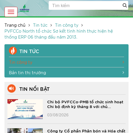
Toggle
navigation
Trang chủ
Tin tức
Tin công ty
PVFCCo North tổ chức Sơ kết tình hình thực hiện hệ
thống ERP 06 tháng đầu năm 2013.
TIN TỨC
Tin công ty
Bản tin thị trường
TIN NỔI BẬT
Chi bộ PVFCCo-PMB tổ chức sinh hoạt
Chi bộ định kỳ tháng 8 với chủ...
03/08/2026
Công ty Cổ phần Phân bón và Hóa chất