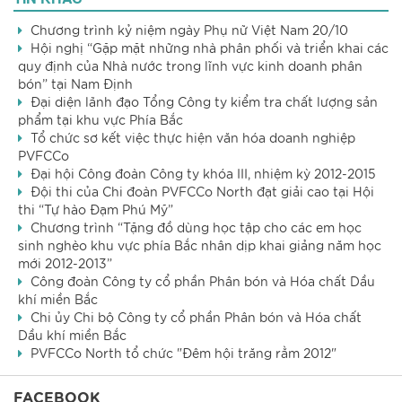
Chương trình kỷ niệm ngày Phụ nữ Việt Nam 20/10
Hội nghị “Gặp mặt những nhà phân phối và triển khai các
quy định của Nhà nước trong lĩnh vực kinh doanh phân
bón” tại Nam Định
Đại diện lãnh đạo Tổng Công ty kiểm tra chất lượng sản
phẩm tại khu vực Phía Bắc
Tổ chức sơ kết việc thực hiện văn hóa doanh nghiệp
PVFCCo
Đại hội Công đoàn Công ty khóa III, nhiệm kỳ 2012-2015
Đội thi của Chi đoàn PVFCCo North đạt giải cao tại Hội
thi “Tự hào Đạm Phú Mỹ”
Chương trình “Tặng đồ dùng học tập cho các em học
sinh nghèo khu vực phía Bắc nhân dịp khai giảng năm học
mới 2012-2013”
Công đoàn Công ty cổ phần Phân bón và Hóa chất Dầu
khí miền Bắc
Chi ủy Chi bộ Công ty cổ phần Phân bón và Hóa chất
Dầu khí miền Bắc
PVFCCo North tổ chức "Đêm hội trăng rằm 2012"
FACEBOOK