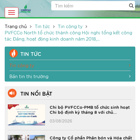
Toggle
navigation
Trang chủ
Tin tức
Tin công ty
PVFCCo North tổ chức thành công Hội nghị tổng kết công
tác Đảng, hoạt động kinh doanh năm 2018,...
TIN TỨC
Tin công ty
Bản tin thị trường
TIN NỔI BẬT
Chi bộ PVFCCo-PMB tổ chức sinh hoạt
Chi bộ định kỳ tháng 8 với chủ...
03/08/2026
Công ty Cổ phần Phân bón và Hóa chất