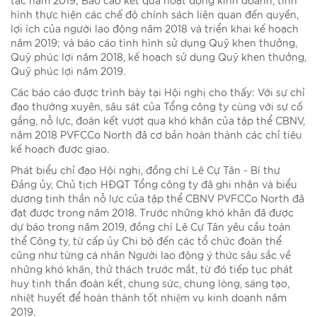
hình thực hiện các chế độ chính sách liên quan đến quyền,
lợi ích của người lao động năm 2018 và triển khai kế hoạch
năm 2019; và báo cáo tình hình sử dụng Quỹ khen thưởng,
Quỹ phúc lợi năm 2018, kế hoạch sử dụng Quỹ khen thưởng,
Quỹ phúc lợi năm 2019.
Các báo cáo được trình bày tại Hội nghị cho thấy: Với sự chỉ
đạo thường xuyên, sâu sát của Tổng công ty cùng với sự cố
gắng, nỗ lực, đoàn kết vượt qua khó khăn của tập thể CBNV,
năm 2018 PVFCCo North đã cơ bản hoàn thành các chỉ tiêu
kế hoạch được giao.
Phát biểu chỉ đạo Hội nghị, đồng chí Lê Cự Tân - Bí thư
Đảng ủy, Chủ tịch HĐQT Tổng công ty đã ghi nhận và biểu
dương tinh thần nỗ lực của tập thể CBNV PVFCCo North đã
đạt được trong năm 2018. Trước những khó khăn đã được
dự báo trong năm 2019, đồng chí Lê Cự Tân yêu cầu toàn
thể Công ty, từ cấp ủy Chi bộ đến các tổ chức đoàn thể
cũng như từng cá nhân Người lao động ý thức sâu sắc về
những khó khăn, thử thách trước mắt, từ đó tiếp tục phát
huy tinh thần đoàn kết, chung sức, chung lòng, sáng tạo,
nhiệt huyết để hoàn thành tốt nhiệm vụ kinh doanh năm
2019.