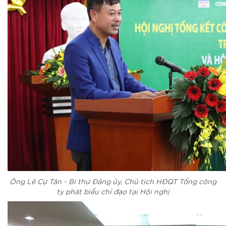
Ông Lê Cự Tân - Bí thư Đảng ủy, Chủ tịch HĐQT Tổng công
ty
phát biểu chỉ đạo tại Hội nghị