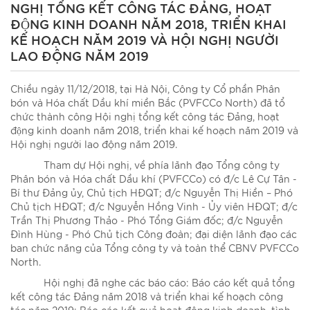
NGHỊ TỔNG KẾT CÔNG TÁC ĐẢNG, HOẠT
ĐỘNG KINH DOANH NĂM 2018, TRIỂN KHAI
KẾ HOẠCH NĂM 2019 VÀ HỘI NGHỊ NGƯỜI
LAO ĐỘNG NĂM 2019
Chiều ngày 11/12/2018, tại Hà Nội, Công ty Cổ phần Phân
bón và Hóa chất Dầu khí miền Bắc (PVFCCo North) đã tổ
chức thành công Hội nghị tổng kết công tác Đảng, hoạt
động kinh doanh năm 2018, triển khai kế hoạch năm 2019 và
Hội nghị người lao động năm 2019.
Tham dự Hội nghị, về phía lãnh đạo Tổng công ty
Phân bón và Hóa chất Dầu khí (PVFCCo) có đ/c Lê Cự Tân -
Bí thư Đảng ủy, Chủ tịch HĐQT; đ/c Nguyễn Thị Hiền – Phó
Chủ tịch HĐQT; đ/c Nguyễn Hồng Vinh - Ủy viên HĐQT; đ/c
Trần Thị Phương Thảo - Phó Tổng Giám đốc; đ/c Nguyễn
Đình Hùng - Phó Chủ tịch Công đoàn; đại diện lãnh đạo các
ban chức năng của Tổng công ty và toàn thể CBNV PVFCCo
North.
Hội nghị đã nghe các báo cáo: Báo cáo kết quả tổng
kết công tác Đảng năm 2018 và triển khai kế hoạch công
tác năm 2019; Báo cáo kết quả hoạt động kinh doanh, tình