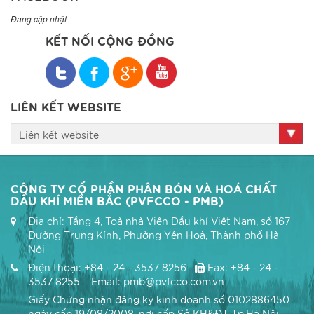
Đang cập nhật
KẾT NỐI CỘNG ĐỒNG
LIÊN KẾT WEBSITE
Liên kết website
CÔNG TY CỔ PHẦN PHÂN BÓN VÀ HOÁ CHẤT
DẦU KHÍ MIỀN BẮC (PVFCCO - PMB)
Địa chỉ: Tầng 4, Toà nhà Viện Dầu khí Việt Nam, số 167
Đường Trung Kính, Phường Yên Hoà, Thành phố Hà
Nội
Điện thoại: +84 - 24 - 3537 8256
Fax: +84 - 24 -
3537 8255 Email: pmb@pvfcco.com.vn
Giấy Chứng nhận đăng ký kinh doanh số 0102886450
ngày cấp 19/08/2008, nơi cấp Sở KH&ĐT Tp.Hà Nội