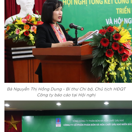
Bà Nguyễn Thị Hồng Dung - Bí thư Chi bộ, Chủ tịch HĐQT
Công ty báo cáo tại Hội nghị