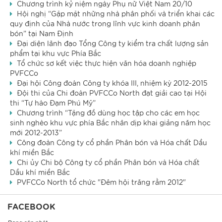
Chương trình kỷ niệm ngày Phụ nữ Việt Nam 20/10
Hội nghị “Gặp mặt những nhà phân phối và triển khai các
quy định của Nhà nước trong lĩnh vực kinh doanh phân
bón” tại Nam Định
Đại diện lãnh đạo Tổng Công ty kiểm tra chất lượng sản
phẩm tại khu vực Phía Bắc
Tổ chức sơ kết việc thực hiện văn hóa doanh nghiệp
PVFCCo
Đại hội Công đoàn Công ty khóa III, nhiệm kỳ 2012-2015
Đội thi của Chi đoàn PVFCCo North đạt giải cao tại Hội
thi “Tự hào Đạm Phú Mỹ”
Chương trình “Tặng đồ dùng học tập cho các em học
sinh nghèo khu vực phía Bắc nhân dịp khai giảng năm học
mới 2012-2013”
Công đoàn Công ty cổ phần Phân bón và Hóa chất Dầu
khí miền Bắc
Chi ủy Chi bộ Công ty cổ phần Phân bón và Hóa chất
Dầu khí miền Bắc
PVFCCo North tổ chức "Đêm hội trăng rằm 2012"
FACEBOOK