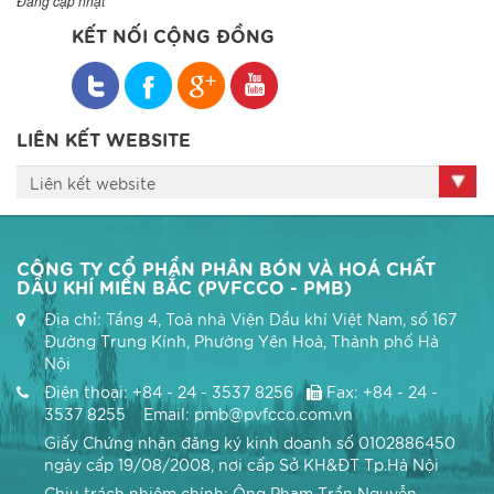
Đang cập nhật
KẾT NỐI CỘNG ĐỒNG
LIÊN KẾT WEBSITE
Liên kết website
CÔNG TY CỔ PHẦN PHÂN BÓN VÀ HOÁ CHẤT
DẦU KHÍ MIỀN BẮC (PVFCCO - PMB)
Địa chỉ: Tầng 4, Toà nhà Viện Dầu khí Việt Nam, số 167
Đường Trung Kính, Phường Yên Hoà, Thành phố Hà
Nội
Điện thoại: +84 - 24 - 3537 8256
Fax: +84 - 24 -
3537 8255 Email: pmb@pvfcco.com.vn
Giấy Chứng nhận đăng ký kinh doanh số 0102886450
ngày cấp 19/08/2008, nơi cấp Sở KH&ĐT Tp.Hà Nội
Chịu trách nhiệm chính: Ông Phạm Trần Nguyễn