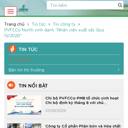
Toggle
navigation
Trang chủ
Tin tức
Tin công ty
PVFCCo North vinh danh “Nhân viên xuất sắc Quý
IV/2020”
TIN TỨC
Tin công ty
Bản tin thị trường
TIN NỔI BẬT
Chi bộ PVFCCo-PMB tổ chức sinh hoạt
Chi bộ định kỳ tháng 8 với chủ...
03/08/2026
Công ty Cổ phần Phân bón và Hóa chất