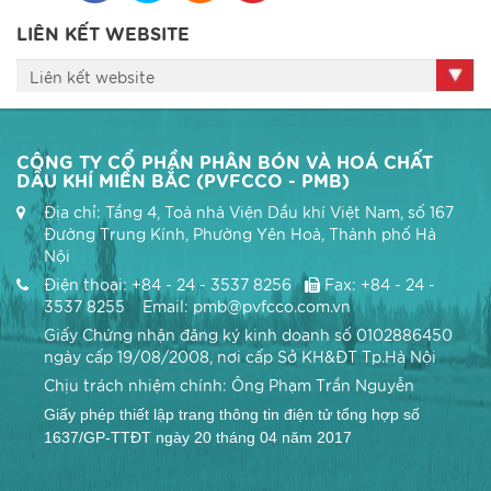
LIÊN KẾT WEBSITE
Liên kết website
CÔNG TY CỔ PHẦN PHÂN BÓN VÀ HOÁ CHẤT
DẦU KHÍ MIỀN BẮC (PVFCCO - PMB)
Địa chỉ: Tầng 4, Toà nhà Viện Dầu khí Việt Nam, số 167
Đường Trung Kính, Phường Yên Hoà, Thành phố Hà
Nội
Điện thoại: +84 - 24 - 3537 8256
Fax: +84 - 24 -
3537 8255 Email: pmb@pvfcco.com.vn
Giấy Chứng nhận đăng ký kinh doanh số 0102886450
ngày cấp 19/08/2008, nơi cấp Sở KH&ĐT Tp.Hà Nội
Chịu trách nhiệm chính: Ông Phạm Trần Nguyễn
Giấy phép thiết lập trang thông tin điện tử tổng hợp số
1637/GP-TTĐT ngày 20 tháng 04 năm 2017