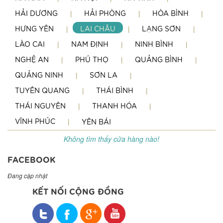
HẢI DƯƠNG
HẢI PHÒNG
HÒA BÌNH
HƯNG YÊN
LAI CHÂU
LẠNG SƠN
LÀO CAI
NAM ĐỊNH
NINH BÌNH
NGHỆ AN
PHÚ THỌ
QUẢNG BÌNH
QUẢNG NINH
SƠN LA
TUYÊN QUANG
THÁI BÌNH
THÁI NGUYÊN
THANH HÓA
VĨNH PHÚC
YÊN BÁI
Không tìm thấy cửa hàng nào!
FACEBOOK
Đang cập nhật
KẾT NỐI CỘNG ĐỒNG