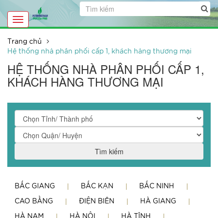
Toggle
navigation
Trang chủ
Hệ thống nhà phân phối cấp 1, khách hàng thương mại
HỆ THỐNG NHÀ PHÂN PHỐI CẤP 1,
KHÁCH HÀNG THƯƠNG MẠI
Tìm kiếm
BẮC GIANG
BẮC KẠN
BẮC NINH
CAO BẰNG
ĐIỆN BIÊN
HÀ GIANG
HÀ NAM
HÀ NỘI
HÀ TĨNH